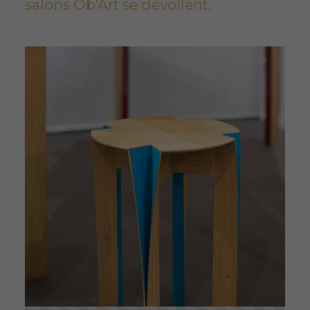
salons Ob’Art se dévoilent.