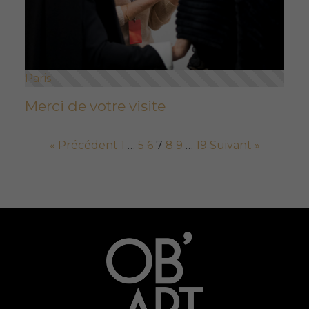
Paris
Merci de votre visite
« Précédent
1
…
5
6
7
8
9
…
19
Suivant »