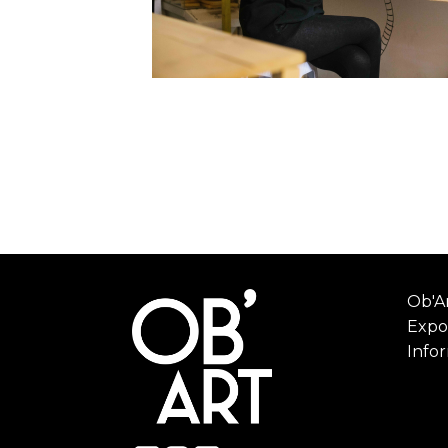
Ob'Ar
Expo
Info