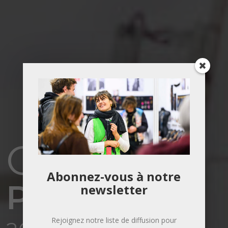
OB'ART
Abonnez-vous à notre
Paris
newsletter
Rejoignez notre liste de diffusion pour