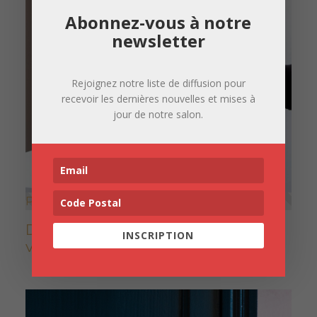
Abonnez-vous à notre
newsletter
Rejoignez notre liste de diffusion pour
recevoir les dernières nouvelles et mises à
jour de notre salon.
Paris
Découvrez la nouvelle identité
INSCRIPTION
visuelle du salon Ob’Art Paris