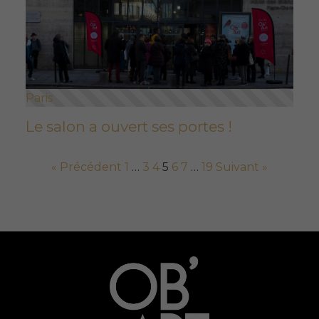
Paris
Le salon a ouvert ses portes !
« Précédent
1
…
3
4
5
6
7
…
19
Suivant »