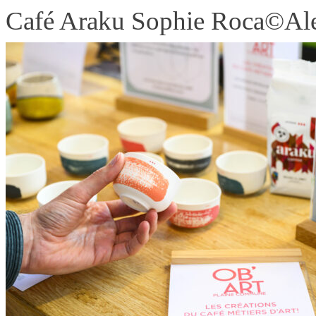
Café Araku Sophie Roca©Ale