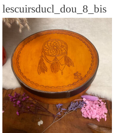
lescuirsducl_dou_8_bis