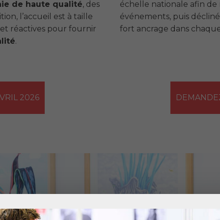
ie de haute qualité
, des
échelle nationale afin de m
on, l’accueil est à taille
événements, puis déclinée
et réactives pour fournir
fort ancrage dans chaque
lité
.
VRIL 2026
DEMANDEZ