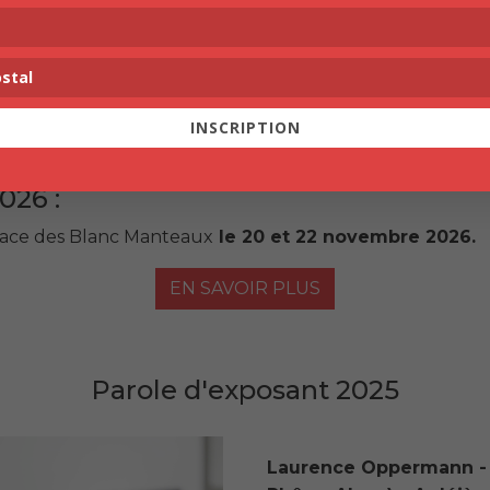
INSCRIPTION
026 :
space des Blanc Manteaux
le 20 et 22 novembre 2026.
EN SAVOIR PLUS
Parole d'exposant 2025
Laurence Oppermann - B