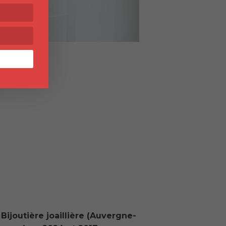
ijoutière joaillière (Auvergne-