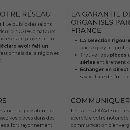
VOTRE RÉSEAU
LA GARANTIE D
ORGANISÉS PAR
s !
Le public des salons
FRANCE
ticuliers CSP+, amateurs
porteurs de projets déco.
La sélection rigour
éclare avoir fait un
par un jury de profes
essionnels de la région et
Trouver des
pièces 
.
séries
entièrement cr
Échanger en direct
savoir-faire de l’un d
RS
COMMUNIQUER
e France, organisateur de
Les salons Ob’Art sont les
osez vos pièces dans des
accroître votre notoriété
les à fort rayonnement
communication d’envergu