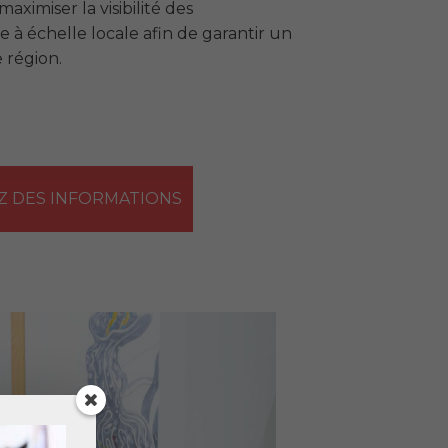
aximiser la visibilité des
 à échelle locale afin de garantir un
 région.
 DES INFORMATIONS