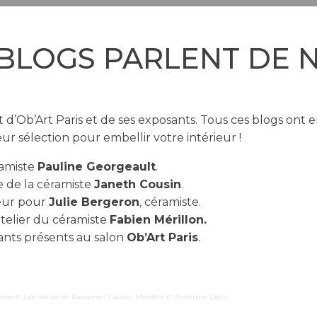
 BLOGS PARLENT DE 
ent d’Ob’Art Paris et de ses exposants. Tous ces blogs o
ur sélection pour embellir votre intérieur !
ramiste
Pauline Georgeault
.
e de la céramiste
Janeth Cousin
.
œur pour
Julie Bergeron
, céramiste.
atelier du céramiste
Fabien Mérillon.
ants présents au salon
Ob’Art Paris
.
geron © Les Nanas de Paname / Fabien Mérillon © Aventure Déco