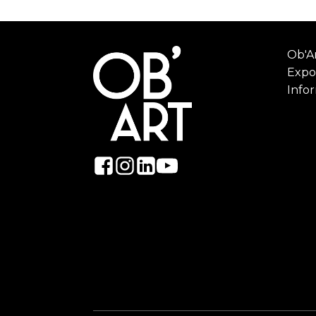
Ob'Ar
Expo
Info