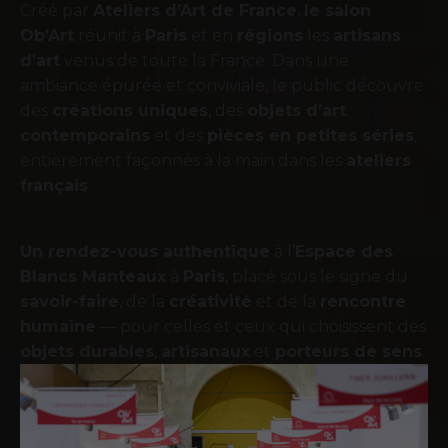
Créé par
Ateliers d’Art de France
,
le salon
Ob’Art
réunit à
Paris
et en
régions
les
artisans
d’art
venus de toute la France. Dans une
ambiance épurée et conviviale, le public découvre
des
créations uniques
, des
objets d’art
contemporains
et des
pièces en petites séries
,
entièrement façonnés à la main dans les
ateliers
français
.
Un rendez-vous authentique
à l’
Espace des
Blancs Manteaux
à
Paris
, placé sous le signe du
savoir-faire
, de la
créativité
et de la
rencontre
humaine
— pour celles et ceux qui choisissent des
objets durables
,
artisanaux
et
porteurs de sens
.