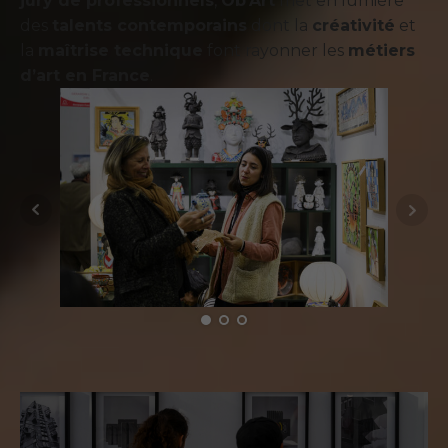
jury de professionnels
,
Ob’Art
met en lumière
des
talents contemporains
dont la
créativité
et
la
maîtrise technique
font rayonner les
métiers
d’art en France
.