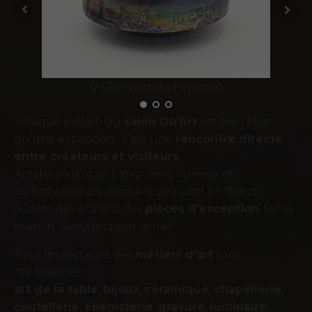
© Gian battista Ferraglio
Chaque édition du
salon Ob’Art
est bien plus
qu’une exposition : c’est une
rencontre directe
entre créateurs et visiteurs
.
Amateurs d’objets singuliers, curieux et
collectionneurs viennent acquérir en direct
auprès des artisans des
pièces d’exception
, faites
main et conçues pour durer.
Tous les secteurs des
métiers d’art
sont
représentés :
art de la table
,
bijoux
,
céramique
,
chapellerie
,
coutellerie
,
ébénisterie
,
gravure
,
luminaire
,