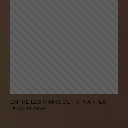
ENTRE LES MAINS DE « YFNA » : LA
PORCELAINE