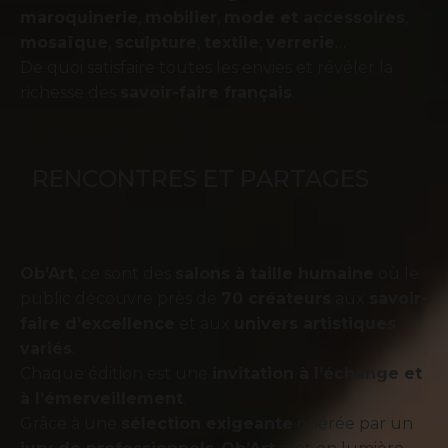
maroquinerie
,
mobilier
,
mode et accessoires
,
mosaïque
,
sculpture
,
textile
,
verrerie
…
De quoi satisfaire toutes les envies et révéler la
richesse des
savoir-faire français
.
RENCONTRES ET PARTAGES
Ob’Art
, ce sont des
salons à taille humaine
où le
public découvre près de
70 créateurs
aux
savoir-
faire d’excellence
et aux
univers artistiques
variés
.
Chaque édition est une
invitation à l’échange et
à l’émerveillement
.
Grâce à une
sélection exigeante
opérée par un