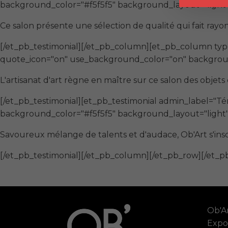
background_color="#f5f5f5" background_layout="light" 
Ce salon présente une sélection de qualité qui fait rayonn
[/et_pb_testimonial][/et_pb_column][et_pb_column typ
quote_icon="on" use_background_color="on" background
L'artisanat d'art règne en maître sur ce salon des objets 
[/et_pb_testimonial][et_pb_testimonial admin_label="
background_color="#f5f5f5" background_layout="light" 
Savoureux mélange de talents et d'audace, Ob'Art s'insc
[/et_pb_testimonial][/et_pb_column][/et_pb_row][/et_p
Ob'Ar
Expo