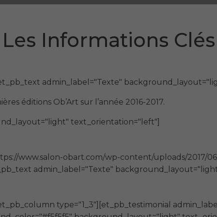
Les Informations Clés
t_pb_text admin_label="Texte" background_layout="light
nières éditions Ob’Art sur l’année 2016-2017.
d_layout="light" text_orientation="left"]
tps://www.salon-obart.com/wp-content/uploads/2017/06/c
t_pb_text admin_label="Texte" background_layout="light"
[et_pb_column type="1_3"][et_pb_testimonial admin_la
_color="#f5f5f5" background_layout="light" text_orie