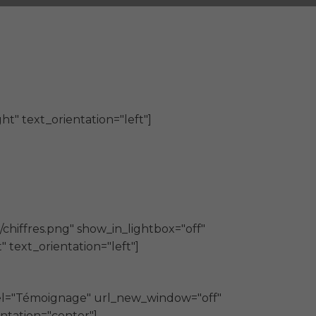
" text_orientation="left"]
hiffres.png" show_in_lightbox="off"
 text_orientation="left"]
bel="Témoignage" url_new_window="off"
ntation="center"]