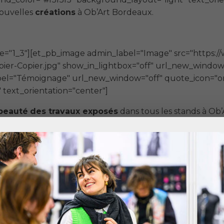
ouvelles
créations
à Ob’Art Bordeaux.
e="1_3"][et_pb_image admin_label="Image" src="https:/
r-Copier.jpg" show_in_lightbox="off" url_new_window="o
abel="Témoignage" url_new_window="off" quote_icon="
text_orientation="center"]
beauté
des travaux exposés
dans tous les stands à Ob’
b_row][et_pb_column type="1_4"][et_pb_testimonial ad
_color="#f5f5f5" background_layout="light" text_orie
-faire des exposants de Paris.
e="1_4"][et_pb_testimonial admin_label="Témoignage" 
 background_layout="light" text_orientation="center"
lancs Manteaux à Paris.