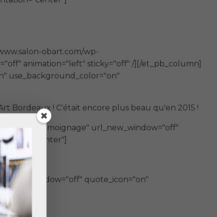
/www.salon-obart.com/wp-
ff" animation="left" sticky="off" /][/et_pb_column]
on" use_background_color="on"
Art Bordeaux ! C'était encore plus beau qu'en 2015 !
min_label="Témoignage" url_new_window="off"
ntation="center"]
url_new_window="off" quote_icon="on"
]