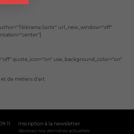
uthor="Télérama Sortir" url_new_window="off"
ntation="center"]
="off" quote_icon="on" use_background_color="on"
et de métiers d'art.
09-11
Inscription à la newsletter
Recevez nos dernières actualités