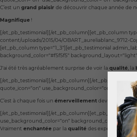
C’est un
grand plaisir
de découvrir chaque année de n
Magnifique
!
[/et_pb_testimonial][/et_pb_column][et_pb_column typ
content/uploads/2015/04/OBART_aureliablanc_9712-Copie
[et_pb_column type="1_3"][et_pb_testimonial admin_l
background_color="#f5f5f5" background_layout="light" 
J'ai été très agréablement surprise de voir la
qualité
, la
[/et_pb_testimonial][/et_pb_column][/et_pb_row][et_p
quote_icon="on" use_background_color="on" background
C’est à chaque fois un
émerveillement
devant le savoir
[/et_pb_testimonial][/et_pb_column][et_pb_column typ
use_background_color="on" background_color="#f5f5f5"
Vraiment
enchantée
par la
qualité
des exposants des B