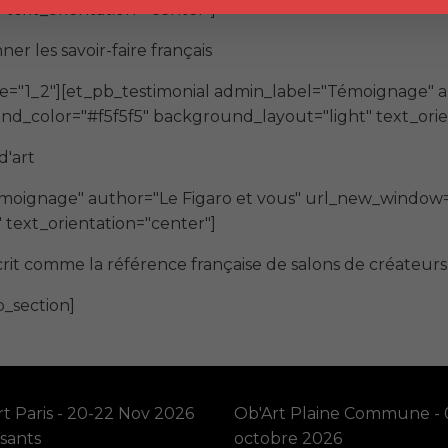
text_orientation="center"]
er les savoir-faire français
e="1_2"][et_pb_testimonial admin_label="Témoignage" a
_color="#f5f5f5" background_layout="light" text_orie
d'art
Témoignage" author="Le Figaro et vous" url_new_window
text_orientation="center"]
rit comme la référence française de salons de créateurs 
b_section]
t Paris - 20-22 Nov 2026
Ob'Art Plaine Commune - 
sants
octobre 2026