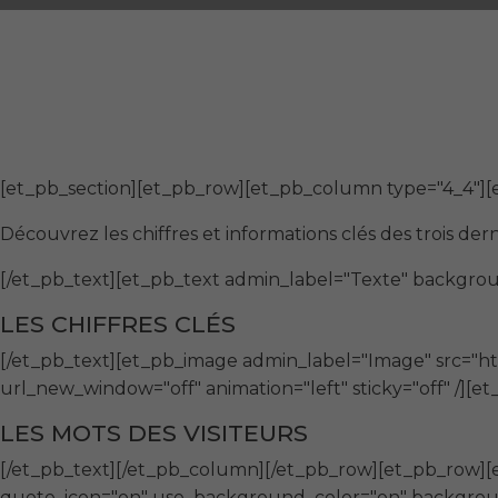
[et_pb_section][et_pb_row][et_pb_column type="4_4"][e
Découvrez les chiffres et informations clés des trois der
[/et_pb_text][et_pb_text admin_label="Texte" backgroun
LES CHIFFRES CLÉS
[/et_pb_text][et_pb_image admin_label="Image" src="ht
url_new_window="off" animation="left" sticky="off" /][e
LES MOTS DES VISITEURS
[/et_pb_text][/et_pb_column][/et_pb_row][et_pb_row]
quote_icon="on" use_background_color="on" background