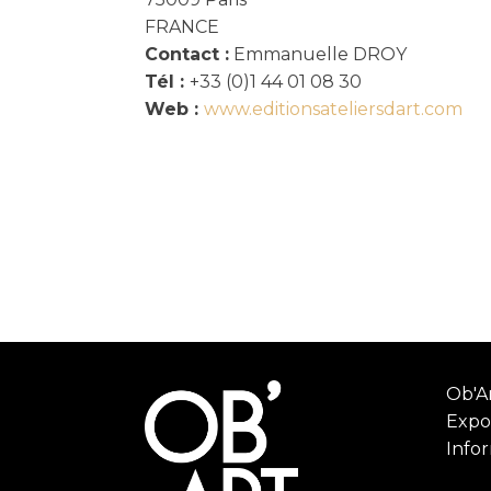
FRANCE
Contact :
Emmanuelle DROY
Tél :
+33 (0)1 44 01 08 30
Web :
www.editionsateliersdart.com
Ob'Ar
Expo
Info