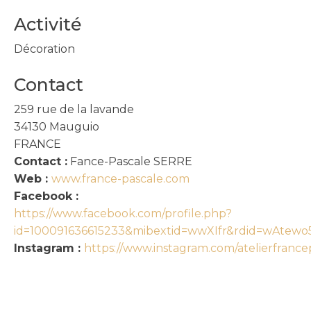
Activité
Décoration
Contact
259 rue de la lavande
34130
Mauguio
FRANCE
Contact :
Fance-Pascale SERRE
Web :
www.france-pascale.com
Facebook :
https://www.facebook.com/profile.php?
id=100091636615233&mibextid=wwXIfr&rdid=wAte
Instagram :
https://www.instagram.com/atelierfran