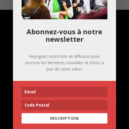
Abonnez-vous à notre
newsletter
Rejoignez notre liste de diffusion pour
recevoir les dernières nouvelles et mises à
jour de notre salon.
Ob'Art Paris - 20-22 Nov 2026
Exposants
Informations pratiques
Ob'Art Plaine Commune - 09-11 octobre 2026
Partenaires
Informations pratiques
INSCRIPTION
Inscription à la newsletter
Recevez nos dernières actualités